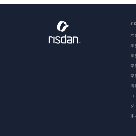
P
不
業
業
家
家
清
コ
ダ
排